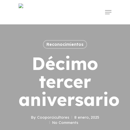
Skip
to
Menu
main
content
Reconocimientos
Décimo
tercer
aniversario
By
Cooporcicultores
8 enero, 2025
No Comments