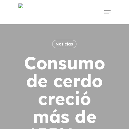
Skip
to
Menu
main
content
Noticias
Consumo
de cerdo
creció
más de